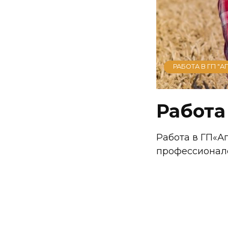
РАБОТА В ГП "А
Работа
Работа в ГП«А
профессионало