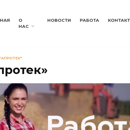
ВНАЯ
О
НОВОСТИ
РАБОТА
КОНТАК
НАС
 "АПРОТЕК"
Апротек»