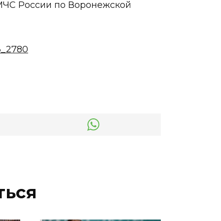
 МЧС России по Воронежской
3_2780
ться