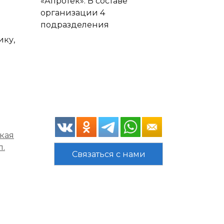
«Апротек». В составе
организации 4
подразделения
ику,
кая
л.
Связаться с нами