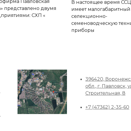
офирма Павловская
В настоящее время ССЦ
» представлено двумя
имеет малогабаритный
приятиями: СХП «
селекционно-
семеноводческую техн
приборы
396420, Воронежс
обл., г. Павловск, у
а
Строительная, 8
+7 (47362) 2-35-60
ы