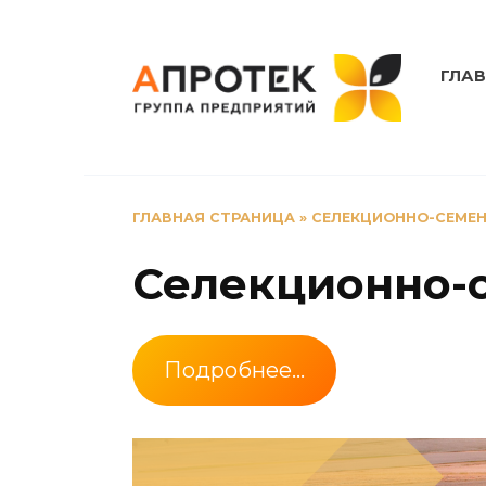
Перейти
к
содержанию
ГЛА
ГЛАВНАЯ СТРАНИЦА
»
СЕЛЕКЦИОННО-СЕМЕ
Селекционно-
Подробнее…