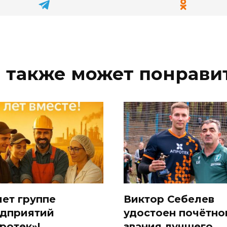
 также может понрави
лет группе
Виктор Себелев
дприятий
удостоен почётно
ротек»!
звания лучшего