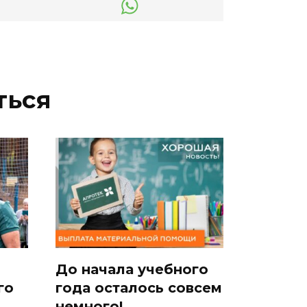
ться
До начала учебного
го
года осталось совсем
немного!