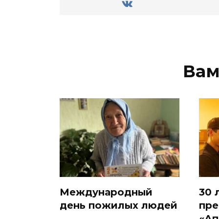
Вам
Международный
30 
день пожилых людей
пре
«Ап