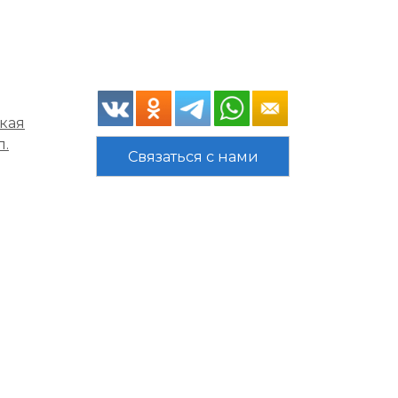
кая
л.
Связаться с нами